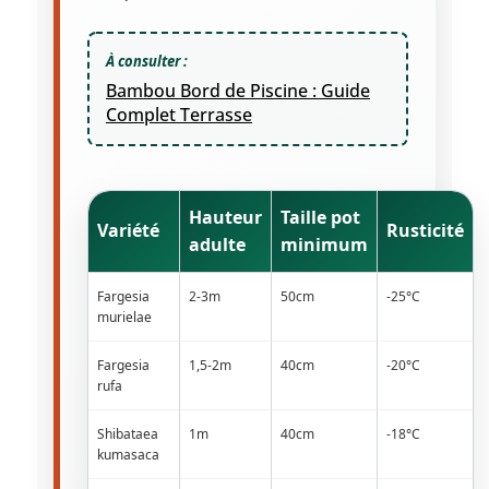
À consulter :
Bambou Bord de Piscine : Guide
Complet Terrasse
Hauteur
Taille pot
Variété
Rusticité
adulte
minimum
Fargesia
2-3m
50cm
-25°C
murielae
Fargesia
1,5-2m
40cm
-20°C
rufa
Shibataea
1m
40cm
-18°C
kumasaca