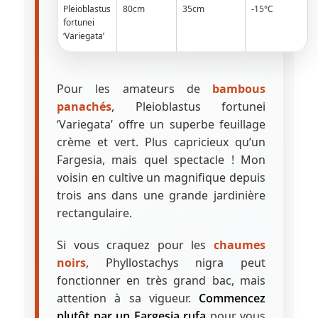
Pleioblastus
80cm
35cm
-15°C
fortunei
‘Variegata’
Pour les amateurs de
bambous
panachés
, Pleioblastus fortunei
‘Variegata’ offre un superbe feuillage
crème et vert. Plus capricieux qu’un
Fargesia, mais quel spectacle ! Mon
voisin en cultive un magnifique depuis
trois ans dans une grande jardinière
rectangulaire.
Si vous craquez pour les
chaumes
noirs
, Phyllostachys nigra peut
fonctionner en très grand bac, mais
attention à sa vigueur.
Commencez
plutôt par un Fargesia rufa
pour vous